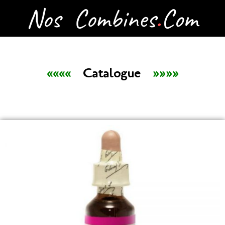
««««
Catalogue
»»»»